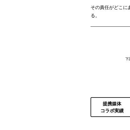
その責任がどこに
る。
下
提携媒体
コラボ実績