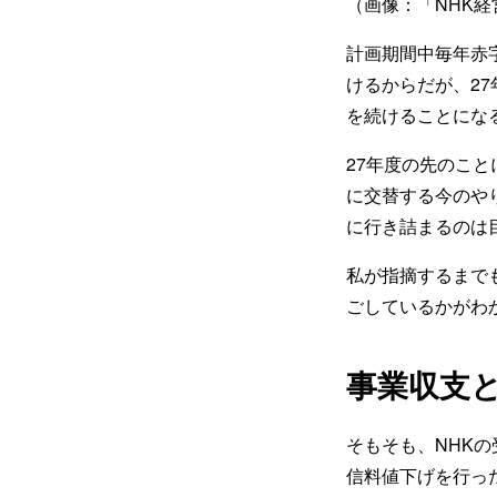
（画像：「NHK経営
計画期間中毎年赤
けるからだが、2
を続けることにな
27年度の先のこ
に交替する今のや
に行き詰まるのは
私が指摘するまで
ごしているかがわ
事業収支
そもそも、NHK
信料値下げを行っ