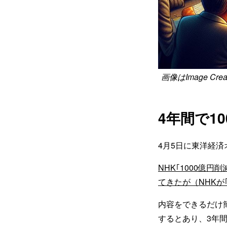
画像はImage 
4年間で1
4月5日に東洋経
NHK｢1000億
てきたが（NHKが｢
内容をできるだけ簡
するとあり、3年