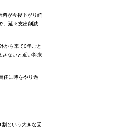
信料が今後下がり続
で、延々支出削減
外から来て3年ごと
直さないと近い将来
責任に時をやり過
1割という大きな受