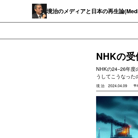
境治のメディアと日本の再生論(MediaB
NHKの
NHKの24−26
うしてこうなった
境 治
2024.04.09
サ