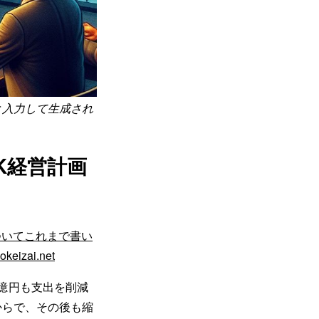
」と入力して生成され
K経営計画
ついてこれまで書い
ai.net
0億円も支出を削減
からで、その後も縮