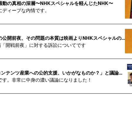
騒動の真相の深層〜NHKスペシャルを軽んじたNHK〜
にディープな内情です。
公開前夜、その問題の本質は映画よりNHKスペシャルの...
映画「開戦前夜」に対する訴訟についてです
コンテンツ産業への公的支援、いかがなものか？」と議論...
です。非常に中身の濃い議論になりました！
スとスピルバーグを、YouTuberが打ち破った
転換点を迎えています。