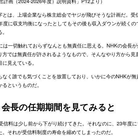
計画（2024-2026年度）説明資料」P12より）
字とは、上場企業なら株主総会でヤジが飛びそうな計画だ。受
7年度に収支均衡になったとしてもその後も収入ダウンが続くの
る。
とには一切触れておらずなんとも無責任に思える。NHKの会長が
り方では無責任が許されるようなもので、そんなやり方から見
目に見えている。
もなく誰でも気づくことを放置しており、いかに今のNHKが無
かるというものだ。
と会長の任期期間を見てみると
の受信料は少し前から下がり続けてきた。それなのに、23年度に
た。それが受信料制度の寿命を縮めてしまったのだ。