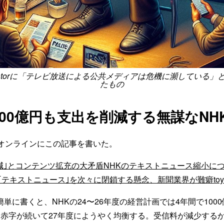
Creatorに「テレビ放送による公共メディアは危機に瀕している
たもの
000億円も支出を削減する無謀なNH
済オンラインにこの記事を書いた。
円削減｣とコンテンツ拡充の大矛盾NHKのテキストニュース縮小に
テキストニュース｣を次々に閉鎖する懸念、新聞業界が難癖toyokeiz
単に書くと、NHKの24〜26年度の経営計画では4年間で100
間赤字が続いて27年度にようやく均衡する。受信料が減少する