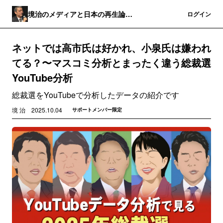
境治のメディアと日本の再生論
登録
ログイン
(MediaBorder＋)
ネットでは高市氏は好かれ、小泉氏は嫌われ
てる？〜マスコミ分析とまったく違う総裁選
YouTube分析
総裁選をYouTubeで分析したデータの紹介です
境 治
2025.10.04
サポートメンバー限定