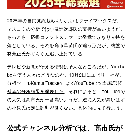
2025年の自民党総裁戦もいよいよクライマックスだ。
マスコミの分析では小泉進次郎氏の支持が高いようだ。
もっとも「応援コメントステマ」の発覚でかなり支持を
落としている。それを高市早苗氏が追う形だが、終盤で
林芳正氏がぐんぐん追い上げている。
テレビや新聞が伝える情勢はそんなところだが、YouTu
beを使う人々はどうなのか。
10月2日にエビリー社が、
分析ツールKamui TrackerによるYouTubeでの総裁選候
補者の分析結果を発表した
。それによると、YouTubeで
の人気は高市氏が一番高いようだ。逆に人気が高いはず
の小泉氏は逆に評判が良くない。具体的に見て行こう。
公式チャンネル分析では、高市氏が